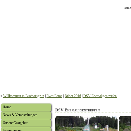
Home
»
Willkommen in Bischofsgrün
|
EventFotos
|
Bilder 2016
|
DSV Ehemaligentreffen
Home
DSV Ehemaligentreffen
News & Veranstaltungen
Unsere Gastgeber
Arrangements