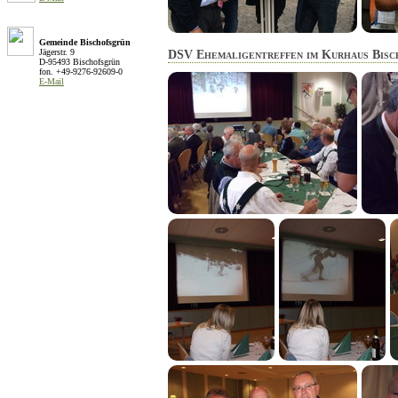
Gemeinde Bischofsgrün
Jägerstr. 9
DSV Ehemaligentreffen im Kurhaus Bisc
D-95493 Bischofsgrün
fon. +49-9276-92609-0
E-Mail