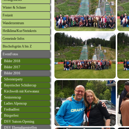
Winter & Schnee
Freizeit
Wanderzentrum
Heilklima/Kur/Steinkreis
Gemeinde Infos
Bischofsgrün A bis Z
EventFotos
Bilder 2018
Bilder 2017
Bilder 2016
Silvesterparty
Bayerischer Schülercup
Kirchweih mit Kerwatanz
Seniorencup
Ladies Alpencup
Freibadfest
Bürgerfest
DSV Saison-Opening
DSV Ehemaligentreffen