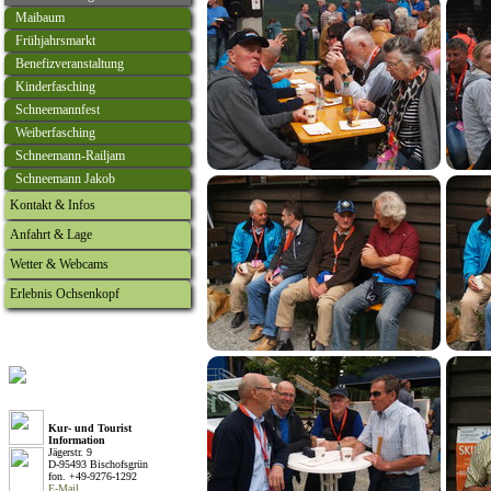
Maibaum
Frühjahrsmarkt
Benefizveranstaltung
Kinderfasching
Schneemannfest
Weiberfasching
Schneemann-Railjam
Schneemann Jakob
Kontakt & Infos
Anfahrt & Lage
Wetter & Webcams
Erlebnis Ochsenkopf
Kur- und Tourist
Information
Jägerstr. 9
D-95493 Bischofsgrün
fon. +49-9276-1292
E-Mail